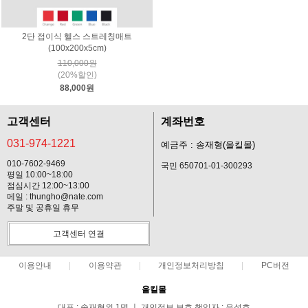
2단 접이식 헬스 스트레칭매트
(100x200x5cm)
110,000원
(20%할인)
88,000원
고객센터
계좌번호
031-974-1221
예금주 : 송재형(올킬몰)
010-7602-9469
국민 650701-01-300293
평일 10:00~18:00
점심시간 12:00~13:00
메일 : thungho@nate.com
주말 및 공휴일 휴무
고객센터 연결
이용안내
이용약관
개인정보처리방침
PC버전
올킬몰
대표 : 송재형외 1명 ㅣ 개인정보 보호 책임자 : 유성호