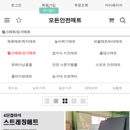
로그인
회원가입
주문조회
마이페이지
추가할인
모든안전매트
헬스매트/요가매트
체육매트/착지매트
높이뛰기매트
퍼즐매트/바닥매트
헬스매트/요가매트
접이식 키즈매트
폴댄스매트
트레이닝용품
안전 스폰지뜀틀
스포츠 안전매트
클라이밍매트
농구대 프로덱터
최신순
낮은가격
높은가격
판매순위
상품명