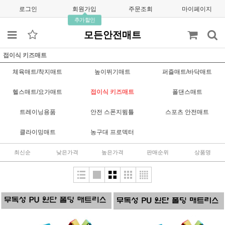
로그인
회원가입
주문조회
마이페이지
추가할인
모든안전매트
접이식 키즈매트
체육매트/착지매트
높이뛰기매트
퍼즐매트/바닥매트
헬스매트/요가매트
접이식 키즈매트
폴댄스매트
트레이닝용품
안전 스폰지뜀틀
스포츠 안전매트
클라이밍매트
농구대 프로덱터
최신순
낮은가격
높은가격
판매순위
상품명