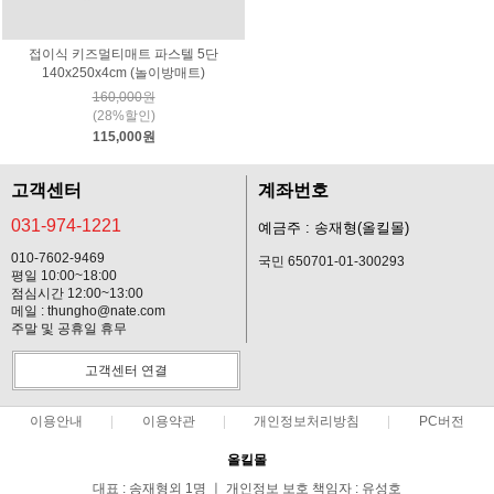
접이식 키즈멀티매트 파스텔 5단
140x250x4cm (놀이방매트)
160,000원
(28%할인)
115,000원
고객센터
계좌번호
031-974-1221
예금주 : 송재형(올킬몰)
010-7602-9469
국민 650701-01-300293
평일 10:00~18:00
점심시간 12:00~13:00
메일 : thungho@nate.com
주말 및 공휴일 휴무
고객센터 연결
이용안내
이용약관
개인정보처리방침
PC버전
올킬몰
대표 : 송재형외 1명 ㅣ 개인정보 보호 책임자 : 유성호