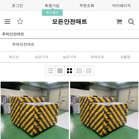
로그인
회원가입
주문조회
마이페이지
추가할인
모든안전매트
추락안전매트
추락안전매트
최신순
낮은가격
높은가격
판매순위
상품명