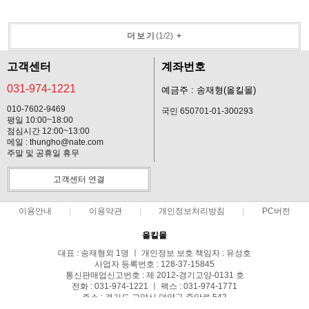
더보기
(
1
/
2
)
+
고객센터
계좌번호
031-974-1221
예금주 : 송재형(올킬몰)
010-7602-9469
국민 650701-01-300293
평일 10:00~18:00
점심시간 12:00~13:00
메일 : thungho@nate.com
주말 및 공휴일 휴무
고객센터 연결
이용안내
이용약관
개인정보처리방침
PC버전
올킬몰
대표 : 송재형외 1명 ㅣ 개인정보 보호 책임자 : 유성호
사업자 등록번호 : 128-37-15845
통신판매업신고번호 : 제 2012-경기고양-0131 호
전화 : 031-974-1221 ㅣ 팩스 : 031-974-1771
주소 : 경기도 고양시 덕양구 중앙로 542