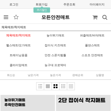
로그인
회원가입
주문조회
마이페이지
추가할인
모든안전매트
체육매트/착지매트
체육매트/착지매트
높이뛰기매트
퍼즐매트/바닥매트
헬스매트/요가매트
접이식 키즈매트
폴댄스매트
트레이닝용품
안전 스폰지뜀틀
스포츠 안전매트
클라이밍매트
농구대 프로덱터
최신순
낮은가격
높은가격
판매순위
상품명