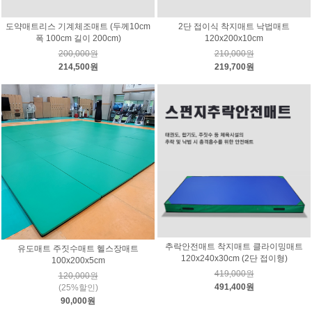
도약매트리스 기계체조매트 (두께10cm
2단 접이식 착지매트 낙법매트
폭 100cm 길이 200cm)
120x200x10cm
200,000원
210,000원
214,500원
219,700원
추락안전매트 착지매트 클라이밍매트
유도매트 주짓수매트 헬스장매트
120x240x30cm (2단 접이형)
100x200x5cm
419,000원
120,000원
491,400원
(25%할인)
90,000원