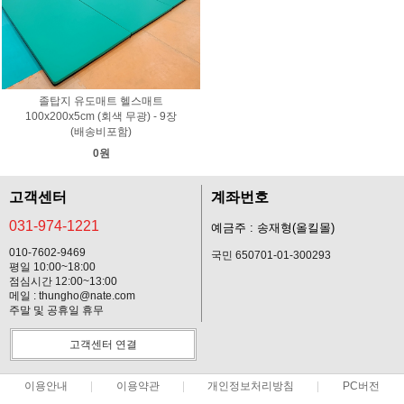
졸탑지 유도매트 헬스매트
100x200x5cm (회색 무광) - 9장
(배송비포함)
0원
고객센터
계좌번호
031-974-1221
예금주 : 송재형(올킬몰)
010-7602-9469
국민 650701-01-300293
평일 10:00~18:00
점심시간 12:00~13:00
메일 : thungho@nate.com
주말 및 공휴일 휴무
고객센터 연결
이용안내
이용약관
개인정보처리방침
PC버전